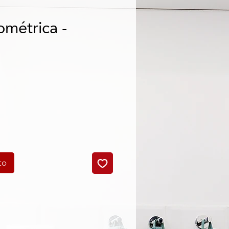
ométrica -
cio
to