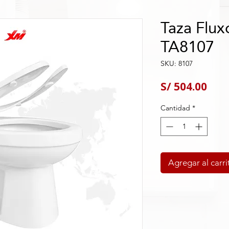
Taza Flux
TA8107
SKU: 8107
Pre
S/ 504.00
Cantidad
*
Agregar al carri