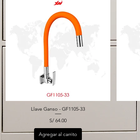
Llave Ganso - GF1105-33
Precio
S/ 64.00
Agregar al carrito