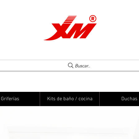
Una elección segura
Buscar..
Griferías
Kits de baño / cocina
Duchas