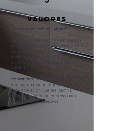
VALORES
Compromiso con la Calidad:
Definimos los objetivos y estrategias
de calidad para la venta y fabricación
de nuestros productos, asignando
también los recursos para el
mantenimiento del sistema de
calidad.
Honestidad:
Nos enfocamos en
trabajar de manera transparente en
cada operación que realizamos,
dentro y fuera de la empresa para
lograr nuestros objetivos.