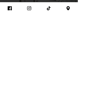
Luis Soto
Angie Aguilar
+51 956 670 338
Edwin Bautista
María Diaz
+51 981 021 404
Victor Aiquipa
+51 946 006 456
Elena De la Torre
+51 937 002 902
Oscar Pinedo
+51 960 830 879
Diego Noroña
+51 987 965 338