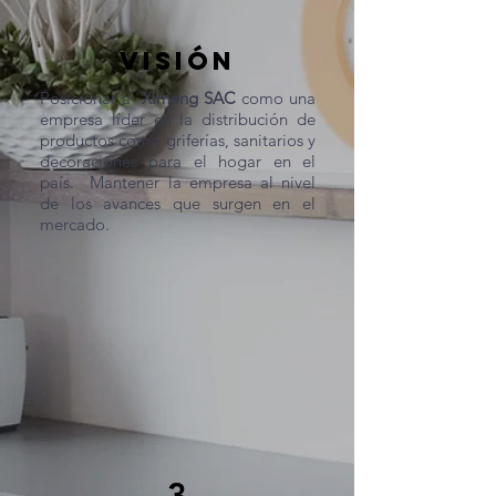
VISIÓN
Posicionar a
Ximeng SAC
como una
empresa líder en la distribución de
productos como griferías, sanitarios y
decoraciones para el hogar en el
país.
Mantener la empresa al nivel
de los avances que surgen en el
mercado.
3