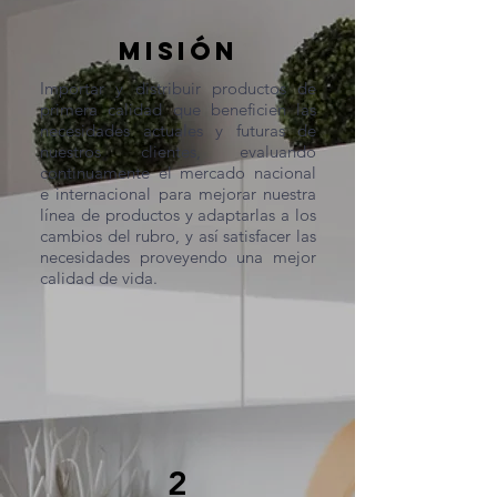
MISIÓN
Importar y distribuir productos de
primera calidad que beneficien las
necesidades actuales y futuras de
nuestros clientes, evaluando
continuamente el mercado nacional
e internacional para mejorar nuestra
línea de productos y adaptarlas a los
cambios del rubro, y así satisfacer las
necesidades proveyendo una mejor
calidad de vida.
2