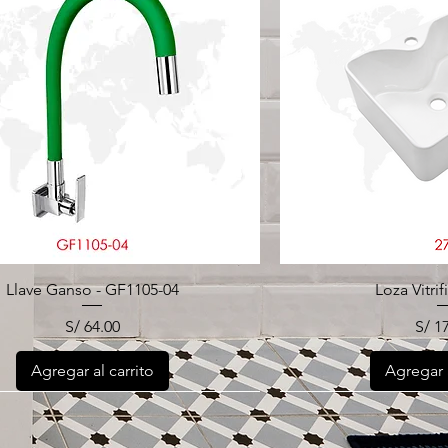
Llave Ganso - GF1105-04
Loza Vitrif
Precio
Prec
S/ 64.00
S/ 1
Agregar al carrito
Agregar a