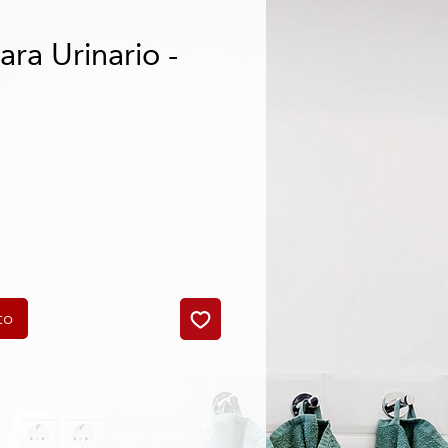
ra Urinario -
to