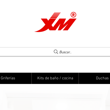
Una elección segura
Buscar..
Griferías
Kits de baño / cocina
Duchas