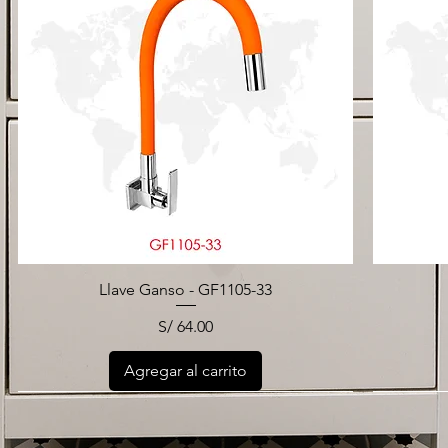
Llave Ganso - GF1105-33
Precio
S/ 64.00
Agregar al carrito