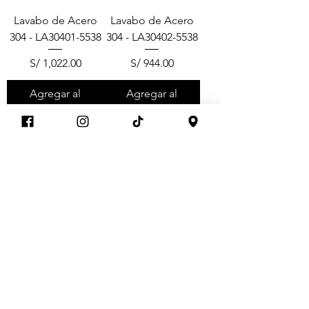
Lavabo de Acero
Lavabo de Acero
304 - LA30401-5538
304 - LA30402-5538
Precio
Precio
S/ 1,022.00
S/ 944.00
Agregar al
Agregar al
carrito
carrito
Lavabo de Acero
304 - LA30407-5538
Precio
S/ 1,038.00