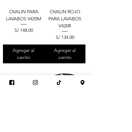
OVALIN PARA
OVALIN ROJO
LAVABOS V420M
PARA LAVABOS
V420R
Precio
S/ 148.00
Precio
S/ 134.00
Agregar al
Agregar al
carrito
carrito
OVALIN NEGRO
OVALIN DE VIDRIO
PARA LAVABOS
DOBLE CARA
V420N
PARA LAVATORIO