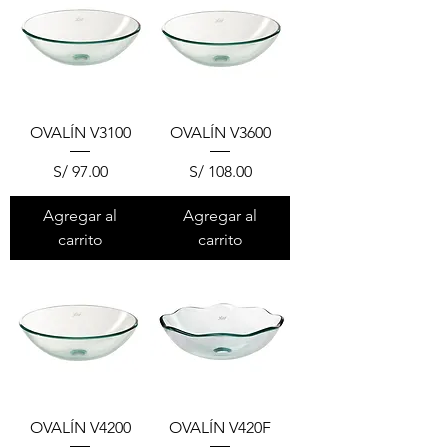
OVALÍN V3100
OVALÍN V3600
Precio
Precio
S/ 97.00
S/ 108.00
Agregar al
Agregar al
carrito
carrito
OVALÍN V4200
OVALÍN V420F