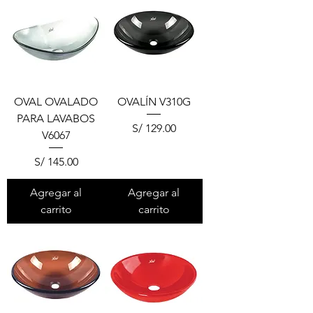
OVAL OVALADO
OVALÍN V310G
PARA LAVABOS
Precio
S/ 129.00
V6067
Precio
S/ 145.00
Agregar al
Agregar al
carrito
carrito