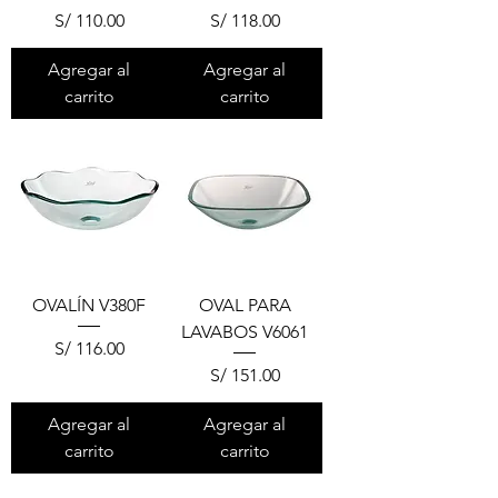
Precio
Precio
S/ 110.00
S/ 118.00
Agregar al
Agregar al
carrito
carrito
OVALÍN V380F
OVAL PARA
LAVABOS V6061
Precio
S/ 116.00
Precio
S/ 151.00
Agregar al
Agregar al
carrito
carrito