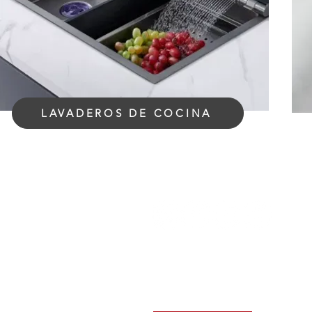
LAVADEROS DE COCINA
Contáctanos:
ventaspalao@ximengperu.com