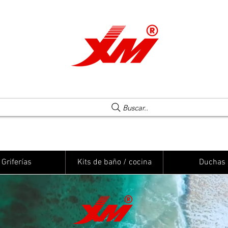
Una elección segura
Buscar..
Griferías
Kits de baño / cocina
Duchas