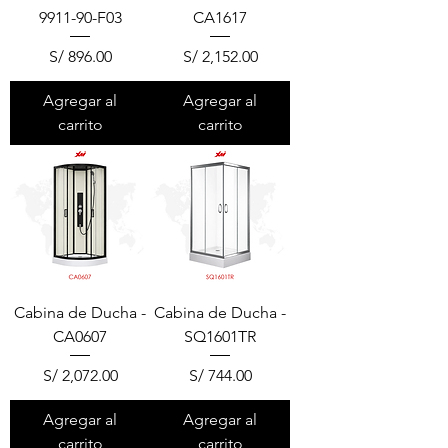
9911-90-F03
CA1617
Precio
Precio
S/ 896.00
S/ 2,152.00
Agregar al
Agregar al
carrito
carrito
Cabina de Ducha -
Cabina de Ducha -
CA0607
SQ1601TR
Precio
Precio
S/ 2,072.00
S/ 744.00
Agregar al
Agregar al
carrito
carrito