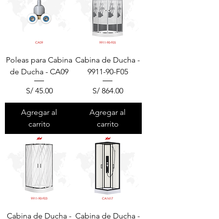
Poleas para Cabina
Cabina de Ducha -
de Ducha - CA09
9911-90-F05
Precio
Precio
S/ 45.00
S/ 864.00
Agregar al
Agregar al
carrito
carrito
Cabina de Ducha -
Cabina de Ducha -