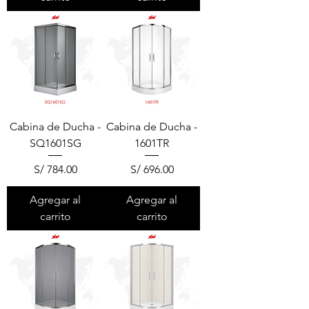
Cabina de Ducha -
Cabina de Ducha -
SQ1601SG
1601TR
Precio
Precio
S/ 784.00
S/ 696.00
Agregar al
Agregar al
carrito
carrito