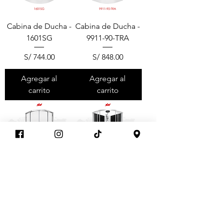
Cabina de Ducha -
Cabina de Ducha -
1601SG
9911-90-TRA
Precio
Precio
S/ 744.00
S/ 848.00
Agregar al
Agregar al
carrito
carrito
Cabina de Ducha -
Cabina de Ducha -
9911-90-F02
CA1105
Precio
Precio
S/ 864.00
S/ 1,592.00