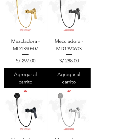
Mezcladora -
Mezcladora -
MD1390607
MD1390603
Precio
Precio
S/ 297.00
S/ 288.00
Agregar al
Agregar al
carrito
carrito