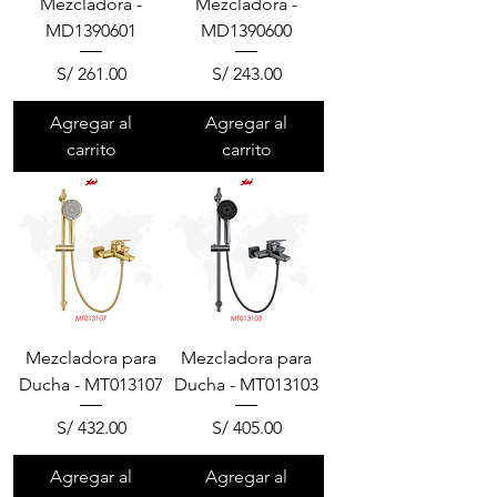
Mezcladora -
Mezcladora -
MD1390601
MD1390600
Precio
Precio
S/ 261.00
S/ 243.00
Agregar al
Agregar al
carrito
carrito
Mezcladora para
Mezcladora para
Ducha - MT013107
Ducha - MT013103
Precio
Precio
S/ 432.00
S/ 405.00
Agregar al
Agregar al