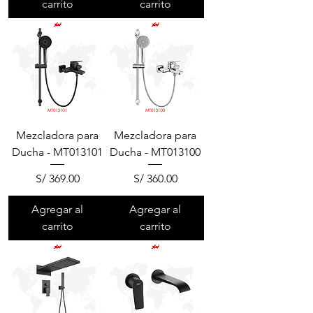
carrito
carrito
Mezcladora para
Mezcladora para
Ducha - MT013101
Ducha - MT013100
Precio
Precio
S/ 369.00
S/ 360.00
Agregar al
Agregar al
carrito
carrito