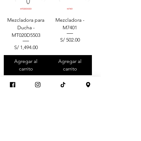
Mezcladora para
Mezcladora -
Ducha -
M7401
MT020D5503
Precio
S/ 502.00
Precio
S/ 1,494.00
Agregar al
Agregar al
carrito
carrito
Mezcladora -
Mezcladora -
M7400
M7407