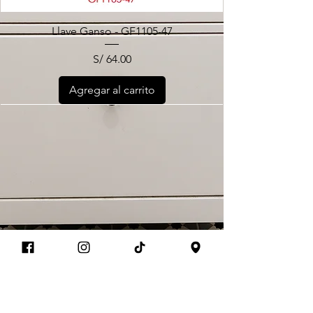
Llave Ganso - GF1105-47
Precio
S/ 64.00
Agregar al carrito