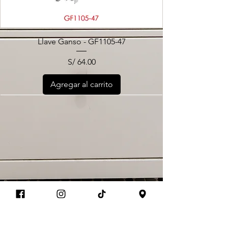
Llave Ganso - GF1105-47
Precio
S/ 64.00
Agregar al carrito