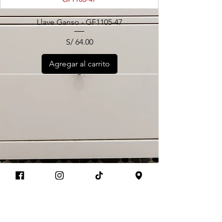
Llave Ganso - GF1105-47
Precio
S/ 64.00
Agregar al carrito