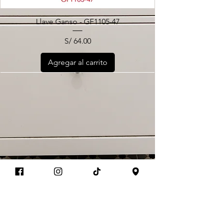
Llave Ganso - GF1105-47
Precio
S/ 64.00
Agregar al carrito