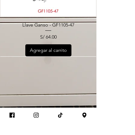
Llave Ganso - GF1105-47
Precio
S/ 64.00
Agregar al carrito