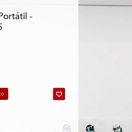
ortátil -
5
cio
to