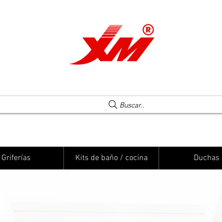
Una elección segura
Buscar..
Griferías
Kits de baño / cocina
Duchas