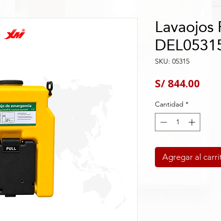
Lavaojos P
DEL0531
SKU: 05315
Pre
S/ 844.00
Cantidad
*
Agregar al carri