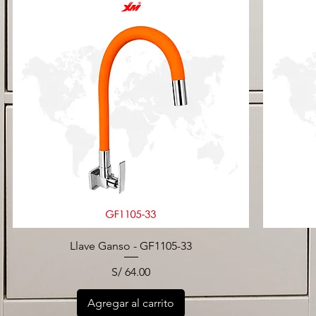
Llave Ganso - GF1105-33
Precio
S/ 64.00
Agregar al carrito