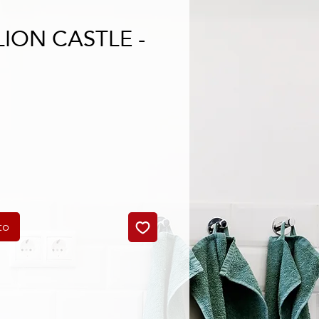
LION CASTLE -
o
to