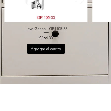
Llave Ganso - GF1105-33
Precio
S/ 64.00
Agregar al carrito