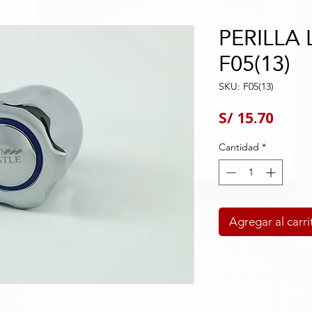
PERILLA 
F05(13)
SKU: F05(13)
Preci
S/ 15.70
Cantidad
*
Agregar al carri