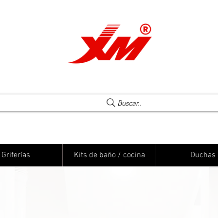
Una elección segura
Buscar..
Griferías
Kits de baño / cocina
Duchas