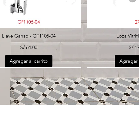
Llave Ganso - GF1105-04
Loza Vitrif
Precio
Prec
S/ 64.00
S/ 1
Agregar al carrito
Agregar a