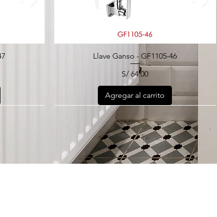
47
Llave Ganso - GF1105-46
Precio
S/ 64.00
Agregar al carrito