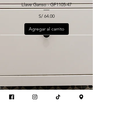
Llave Ganso - GF1105-47
Precio
S/ 64.00
Agregar al carrito