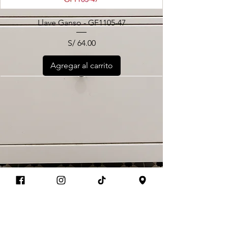
Llave Ganso - GF1105-47
Precio
S/ 64.00
Agregar al carrito