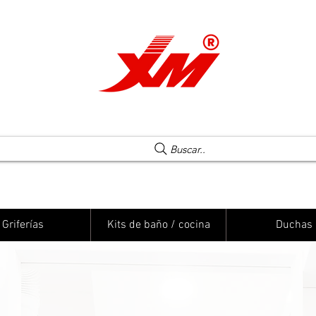
Una elección segura
Buscar..
Griferías
Kits de baño / cocina
Duchas