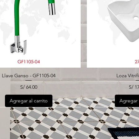
Llave Ganso - GF1105-04
Loza Vitrif
Precio
Prec
S/ 64.00
S/ 1
Agregar al carrito
Agregar a