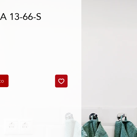
 13-66-S
o
to