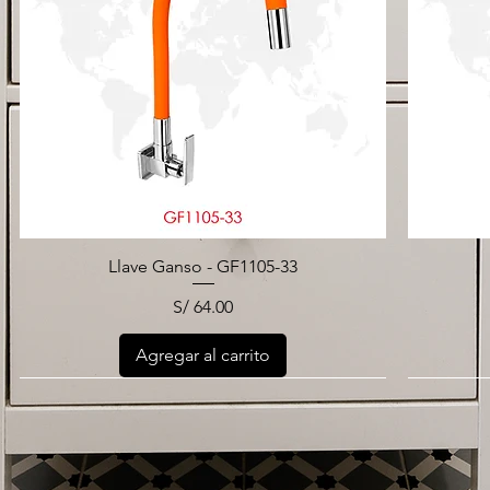
Llave Ganso - GF1105-33
Precio
S/ 64.00
Agregar al carrito