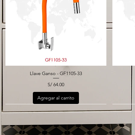
Llave Ganso - GF1105-33
Precio
S/ 64.00
Agregar al carrito