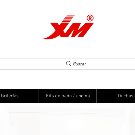
Una elección segura
Buscar..
Griferías
Kits de baño / cocina
Duchas