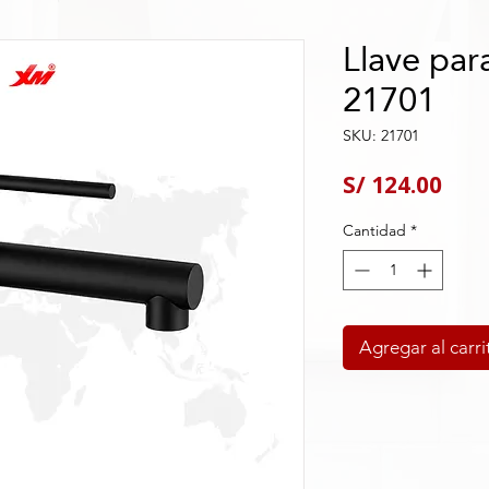
Llave par
21701
SKU: 21701
Pre
S/ 124.00
Cantidad
*
Agregar al carri