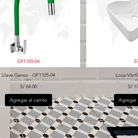
Llave Ganso - GF1105-04
Loza Vitrif
Precio
Prec
S/ 64.00
S/ 1
Agregar al carrito
Agregar a