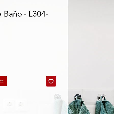
a Baño - L304-
cio
to