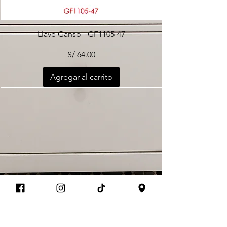
Llave Ganso - GF1105-47
Precio
S/ 64.00
Agregar al carrito