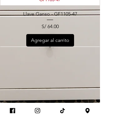
Llave Ganso - GF1105-47
Precio
S/ 64.00
Agregar al carrito