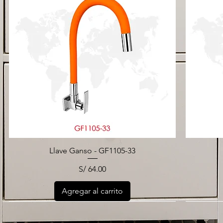
Llave Ganso - GF1105-33
Precio
S/ 64.00
Agregar al carrito