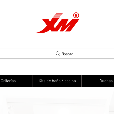
Una elección segura
Buscar..
Griferías
Kits de baño / cocina
Duchas