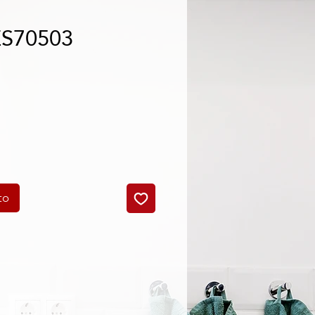
ES70503
cio
to