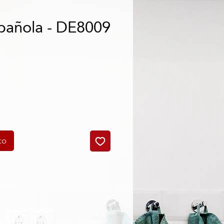
pañola - DE8009
o
to