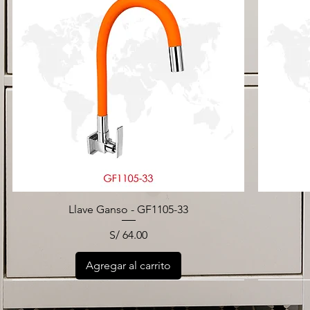
Llave Ganso - GF1105-33
Precio
S/ 64.00
Agregar al carrito