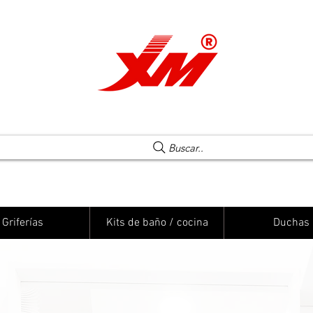
Una elección segura
Buscar..
Griferías
Kits de baño / cocina
Duchas