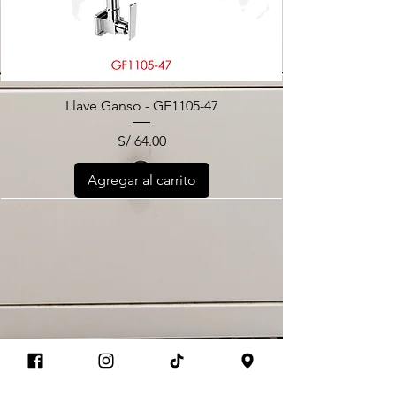
Llave Ganso - GF1105-47
Precio
S/ 64.00
Agregar al carrito