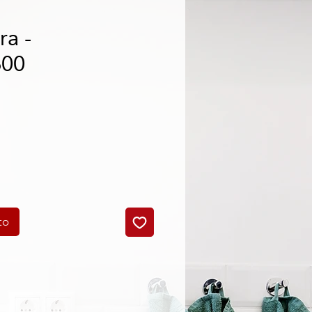
ra -
00
cio
to