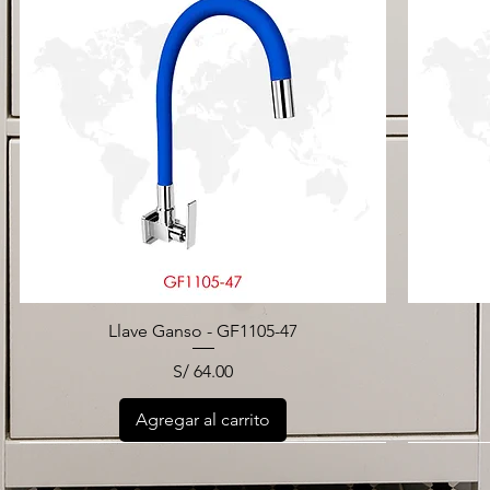
Llave Ganso - GF1105-47
Precio
S/ 64.00
Agregar al carrito