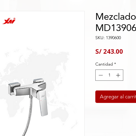
Mezclado
MD13906
SKU: 1390600
Pre
S/ 243.00
Cantidad
*
Agregar al carri