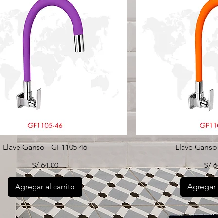
Llave Ganso - GF1105-46
Llave Ganso
Precio
Pre
S/ 64.00
S/ 6
Agregar al carrito
Agregar a