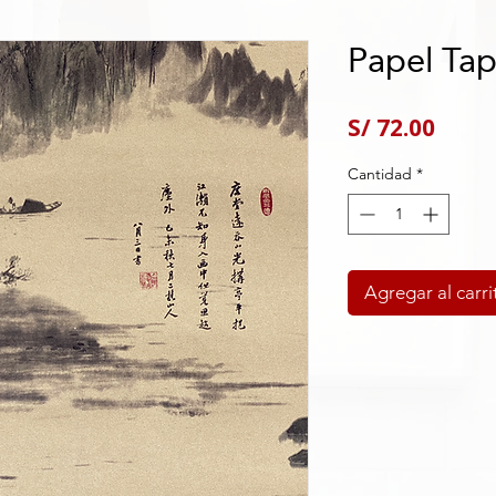
Papel Tap
Preci
S/ 72.00
Cantidad
*
Agregar al carri