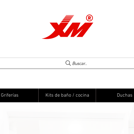
Una elección segura
Buscar..
Griferías
Kits de baño / cocina
Duchas