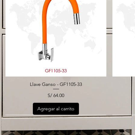
Llave Ganso - GF1105-33
Precio
S/ 64.00
Agregar al carrito