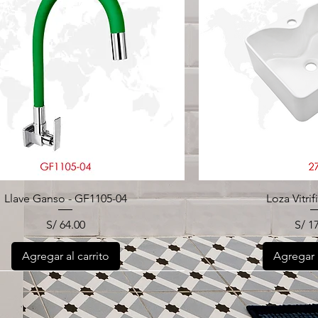
Llave Ganso - GF1105-04
Loza Vitrif
Precio
Prec
S/ 64.00
S/ 1
Agregar al carrito
Agregar a