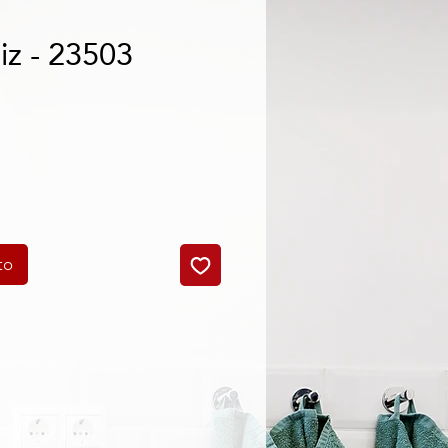
iz - 23503
o
to