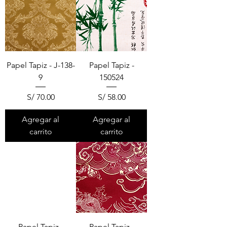
Papel Tapiz - J-138-
Papel Tapiz -
9
150524
Precio
Precio
S/ 70.00
S/ 58.00
Agregar al
Agregar al
carrito
carrito
Papel Tapiz -
Papel Tapiz -