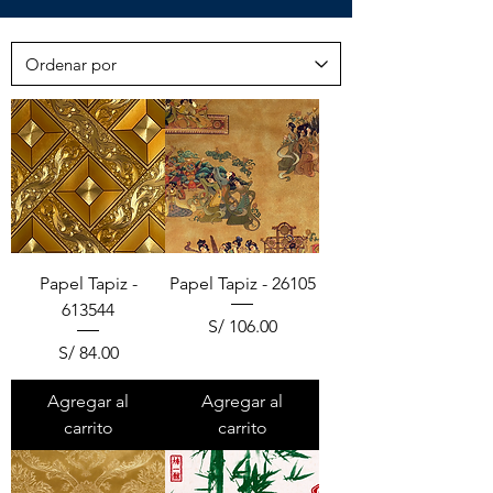
Papel Tapiz -
Papel Tapiz - 26105
613544
Precio
S/ 106.00
Precio
S/ 84.00
Agregar al
Agregar al
carrito
carrito