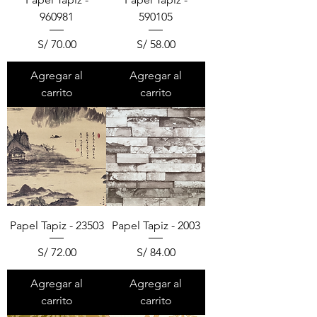
960981
590105
Precio
Precio
S/ 70.00
S/ 58.00
Agregar al
Agregar al
carrito
carrito
Papel Tapiz - 23503
Papel Tapiz - 2003
Precio
Precio
S/ 72.00
S/ 84.00
Agregar al
Agregar al
carrito
carrito