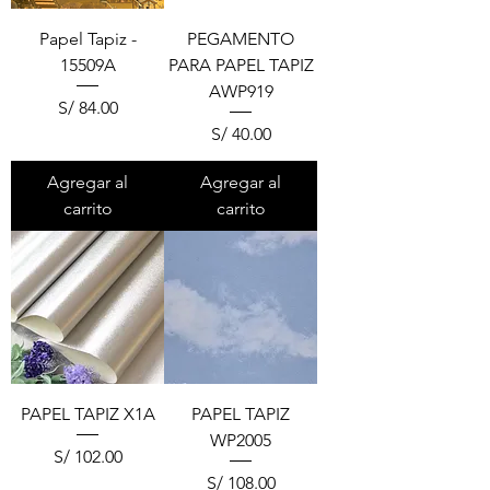
Papel Tapiz -
PEGAMENTO
15509A
PARA PAPEL TAPIZ
AWP919
Precio
S/ 84.00
Precio
S/ 40.00
Agregar al
Agregar al
carrito
carrito
PAPEL TAPIZ X1A
PAPEL TAPIZ
WP2005
Precio
S/ 102.00
Precio
S/ 108.00