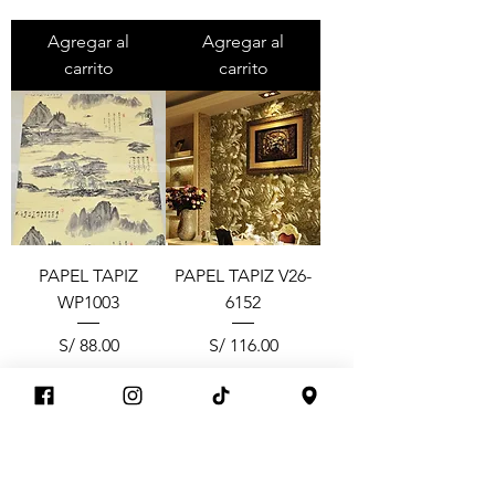
Agregar al
Agregar al
carrito
carrito
PAPEL TAPIZ
PAPEL TAPIZ V26-
WP1003
6152
Precio
Precio
S/ 88.00
S/ 116.00
Agregar al
Agregar al
carrito
carrito