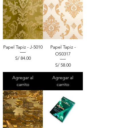
Papel Tapiz - J-5010
Papel Tapiz -
OS0317
Precio
S/ 84.00
Precio
S/ 58.00
Agregar al
Agregar al
carrito
carrito