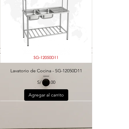
Lavatorio de Cocina - SG-12050D11
Precio
S/ 857.00
Agregar al carrito