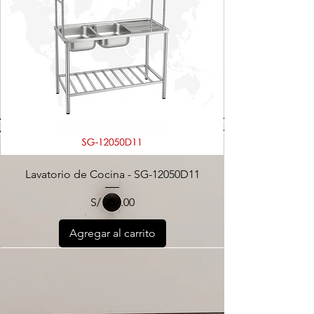
Lavatorio de Cocina - SG-12050D11
Precio
S/ 857.00
Agregar al carrito