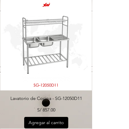
Lavatorio de Cocina - SG-12050D11
Precio
S/ 857.00
Agregar al carrito