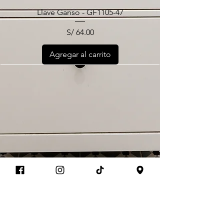
Llave Ganso - GF1105-47
Precio
S/ 64.00
Agregar al carrito