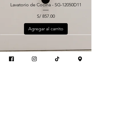
Lavatorio de Cocina - SG-12050D11
Precio
S/ 857.00
Agregar al carrito