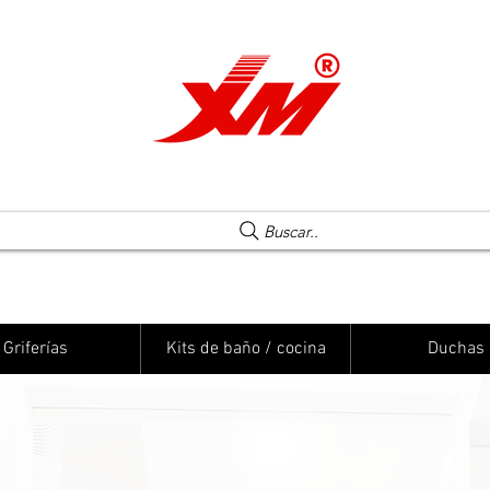
Una elección segura
Buscar..
Griferías
Kits de baño / cocina
Duchas