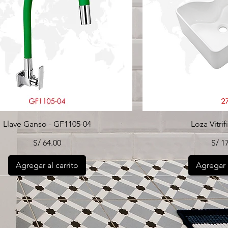
Llave Ganso - GF1105-04
Loza Vitrif
Precio
Prec
S/ 64.00
S/ 1
Agregar al carrito
Agregar a