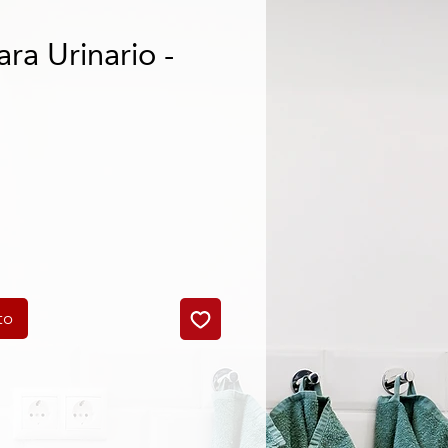
ra Urinario -
o
to