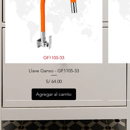
Llave Ganso - GF1105-33
Precio
S/ 64.00
Agregar al carrito