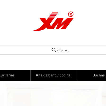
Una elección segura
Buscar..
Griferías
Kits de baño / cocina
Duchas