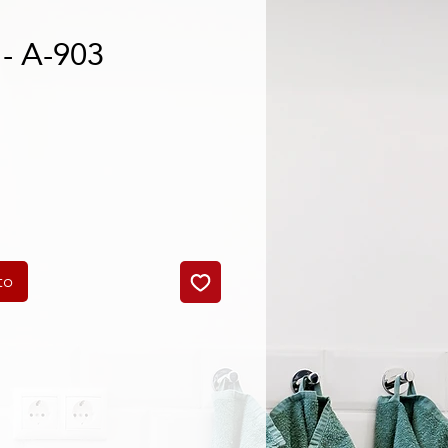
- A-903
o
to