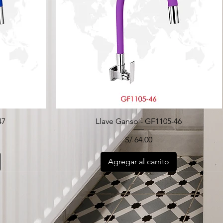
47
Llave Ganso - GF1105-46
Precio
S/ 64.00
Agregar al carrito