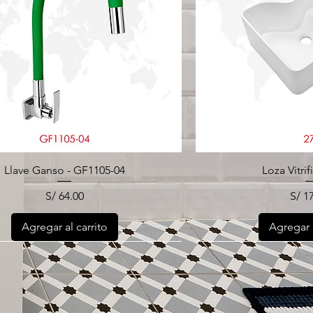
Llave Ganso - GF1105-04
Loza Vitrif
Precio
Prec
S/ 64.00
S/ 1
Agregar al carrito
Agregar a