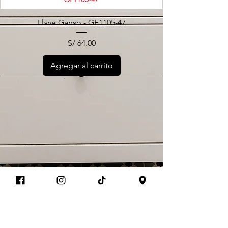
Llave Ganso - GF1105-47
Precio
S/ 64.00
Agregar al carrito