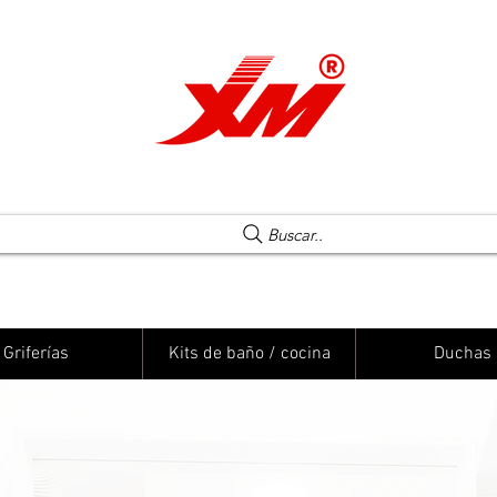
Una elección segura
Buscar..
Griferías
Kits de baño / cocina
Duchas