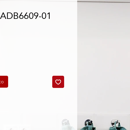
- ADB6609-01
o
to