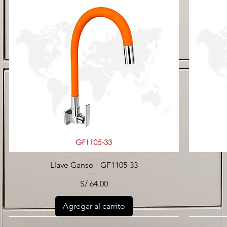
Llave Ganso - GF1105-33
Precio
S/ 64.00
Agregar al carrito