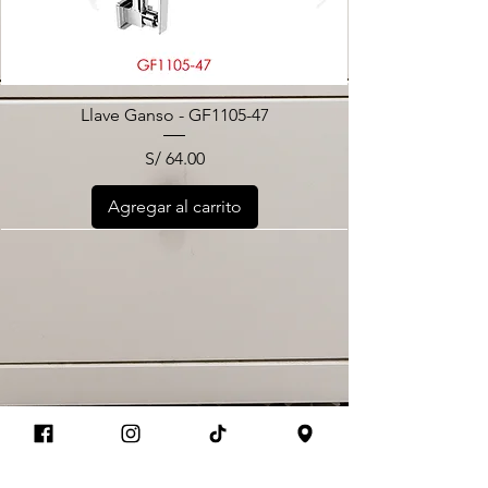
Llave Ganso - GF1105-47
Precio
S/ 64.00
Agregar al carrito