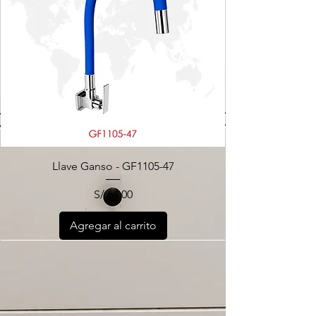
Llave Ganso - GF1105-47
Precio
S/ 64.00
Agregar al carrito