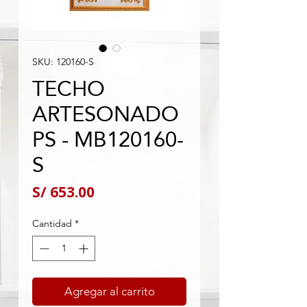
SKU: 120160-S
TECHO
ARTESONADO
PS - MB120160-
S
Precio
S/ 653.00
Cantidad
*
Agregar al carrito