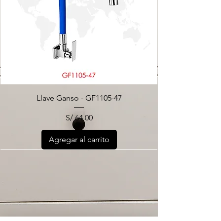
Llave Ganso - GF1105-47
Precio
S/ 64.00
Agregar al carrito