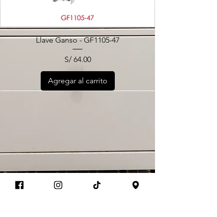
Llave Ganso - GF1105-47
Precio
S/ 64.00
Agregar al carrito