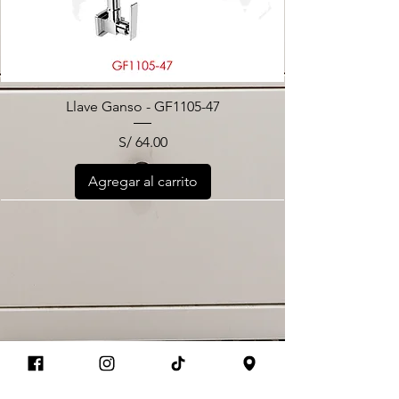
Llave Ganso - GF1105-47
Precio
S/ 64.00
Agregar al carrito