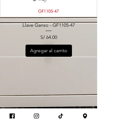
Llave Ganso - GF1105-47
Precio
S/ 64.00
Agregar al carrito