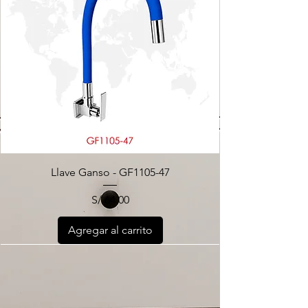
Llave Ganso - GF1105-47
Precio
S/ 64.00
Agregar al carrito