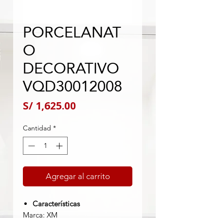
PORCELANAT
O
DECORATIVO
VQD30012008
Precio
S/ 1,625.00
Cantidad
*
Agregar al carrito
Características
Marca: XM