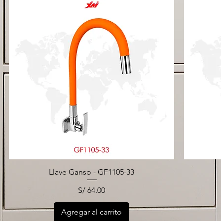
Llave Ganso - GF1105-33
Precio
S/ 64.00
Agregar al carrito