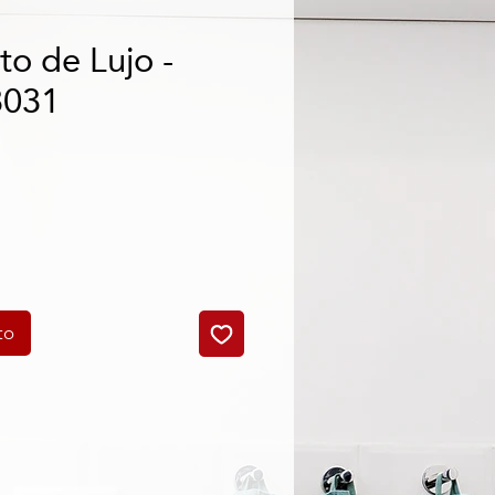
to de Lujo -
3031
cio
to