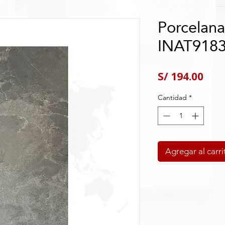
Porcelana
INAT918
Pre
S/ 194.00
Cantidad
*
Agregar al carri