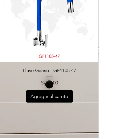
Llave Ganso - GF1105-47
Precio
S/ 64.00
Agregar al carrito