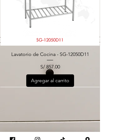
Lavatorio de Cocina - SG-12050D11
Precio
S/ 857.00
Agregar al carrito