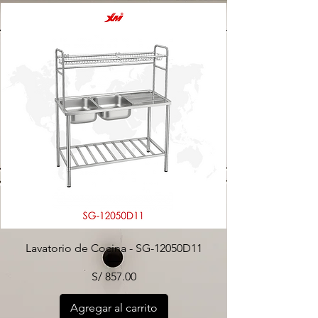
Lavatorio de Cocina - SG-12050D11
Precio
S/ 857.00
Agregar al carrito