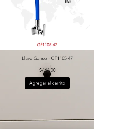
Llave Ganso - GF1105-47
Precio
S/ 64.00
Agregar al carrito