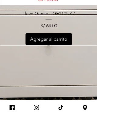
Llave Ganso - GF1105-47
Precio
S/ 64.00
Agregar al carrito