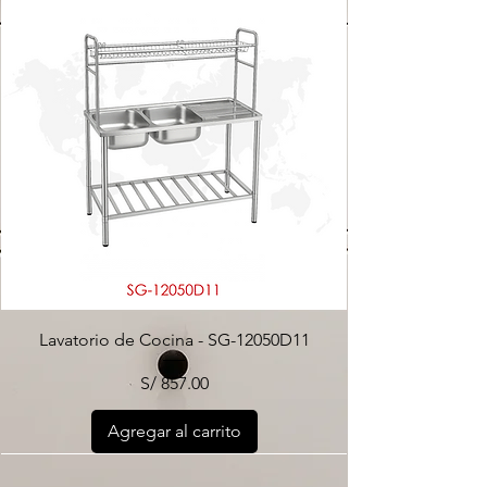
Lavatorio de Cocina - SG-12050D11
Precio
S/ 857.00
Agregar al carrito